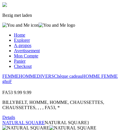
Bezig met laden
Home
Explorer
A-propos
Avertissement
Mon Compte
Panier
Checkout
FEMME
HOMME
DIVERS
Chèque cadeau
HOMME
FEMME
gho
F
FA53
9.99
9.99
BILLYBELT, HOMME, HOMME, CHAUSSETTES,
CHAUSSETTES, , , , FA53, *
Details
NATURAL SQUARE
NATURAL SQUARE}