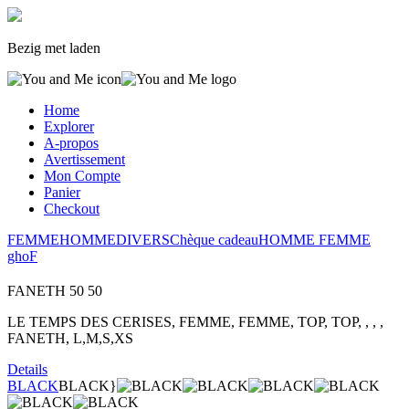
Bezig met laden
Home
Explorer
A-propos
Avertissement
Mon Compte
Panier
Checkout
FEMME
HOMME
DIVERS
Chèque cadeau
HOMME
FEMME
gho
F
FANETH
50
50
LE TEMPS DES CERISES, FEMME, FEMME, TOP, TOP, , , ,
FANETH, L,M,S,XS
Details
BLACK
BLACK}