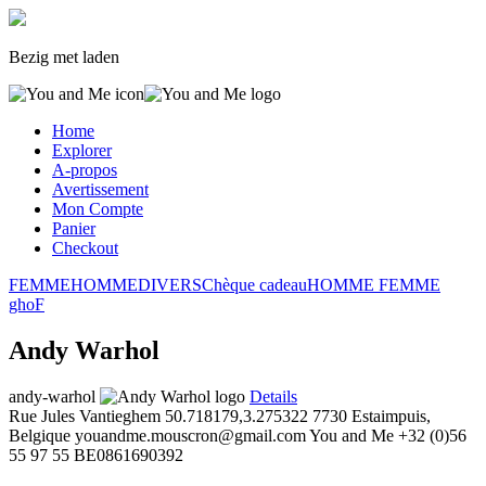
Bezig met laden
Home
Explorer
A-propos
Avertissement
Mon Compte
Panier
Checkout
FEMME
HOMME
DIVERS
Chèque cadeau
HOMME
FEMME
gho
F
Andy Warhol
andy-warhol
Details
Rue Jules Vantieghem
50.718179,3.275322
7730 Estaimpuis,
Belgique
youandme.mouscron@gmail.com
You and Me
+32 (0)56
55 97 55
BE0861690392