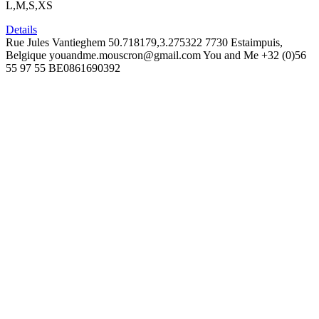
L,M,S,XS
Details
Rue Jules Vantieghem
50.718179,3.275322
7730 Estaimpuis,
Belgique
youandme.mouscron@gmail.com
You and Me
+32 (0)56
55 97 55
BE0861690392