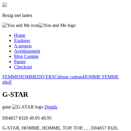
Bezig met laden
Home
Explorer
A-propos
Avertissement
Mon Compte
Panier
Checkout
FEMME
HOMME
DIVERS
Chèque cadeau
HOMME
FEMME
gho
F
G-STAR
gstar
Details
D04657 8320
49.95
49.95
G-STAR, HOMME, HOMME, TOP, TOP, , , , D04657 8320,